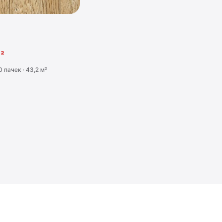
²
0 пачек · 43,2 м²