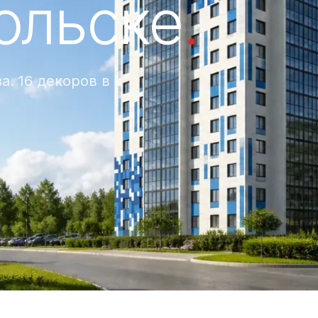
ольске
.
а. 16 декоров в