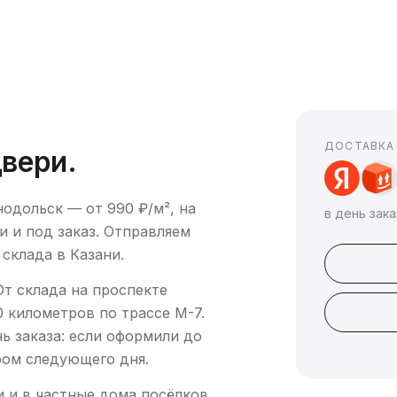
ДОСТАВКА
двери.
одольск — от 990 ₽/м², на
в день зака
и и под заказ. Отправляем
 склада в Казани.
т склада на проспекте
 километров по трассе М-7.
ь заказа: если оформили до
ром следующего дня.
и и в частные дома посёлков