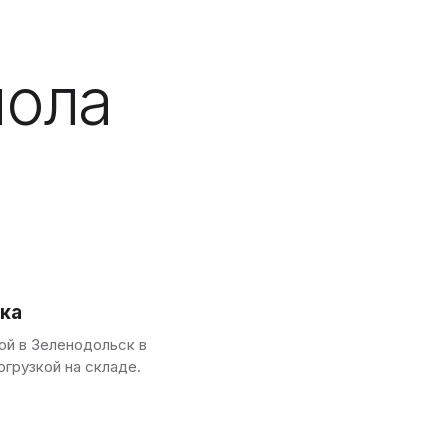
пола
ка
й в Зеленодольск в
огрузкой на складе.