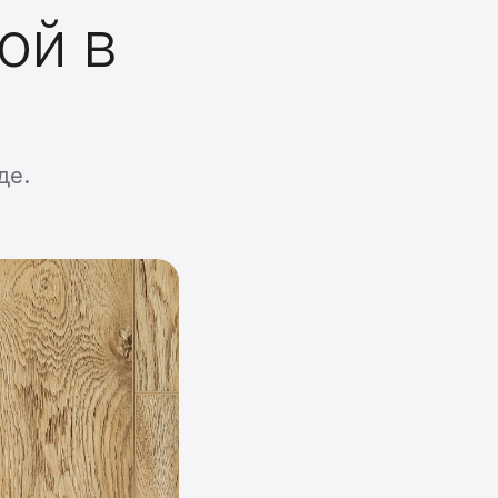
ой в
де.