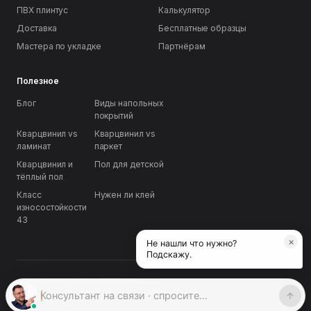
ПВХ плинтус
Калькулятор
Доставка
Бесплатные образцы
Мастера по укладке
Партнёрам
Полезное
Блог
Виды напольных
покрытий
Кварцвинил vs
Кварцвинил vs
ламинат
паркет
Кварцвинил и
Пол для детской
тёплый пол
Класс
Нужен ли клей
износостойкости
43
×
Не нашли что нужно?
Подскажу.
© 2026 IDEN — Кварцвинил в Казани
Условия возврата
·
Политика конфиденциальности