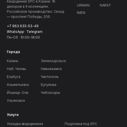
Кварцвинил SPC в Казани. 16
URMAN
NARAT
декоров в 4 коллекциях.
Российское производство. Склад
IMEN
— проспект Победы, 206.
+7 963 633-53-49
WhatsApp
·
Telegram
Пн–Сб · 10:00–18:00
Города
Казань
Зеленодольск
Наб. Челны
Нижнекамск
Елабуга
Чистополь
Альметьевск
Бугульма
Йошкар-Ола
Чебоксары
Ульяновск
Услуги
Укладка кварцвинила
Подложка под SPC