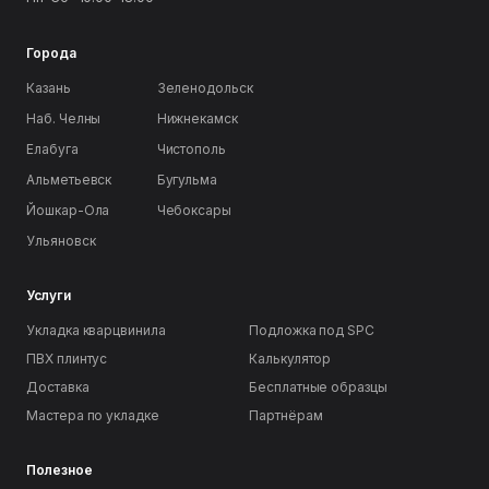
Города
Казань
Зеленодольск
Наб. Челны
Нижнекамск
Елабуга
Чистополь
Альметьевск
Бугульма
Йошкар-Ола
Чебоксары
Ульяновск
Услуги
Укладка кварцвинила
Подложка под SPC
ПВХ плинтус
Калькулятор
Доставка
Бесплатные образцы
Мастера по укладке
Партнёрам
Полезное