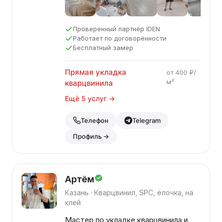
ламинат. Бесплатный замер.
Проверенный партнёр IDEN
Работает по договорённости
Бесплатный замер
Прямая укладка
от 400 ₽/
м²
кварцвинила
Ещё 5 услуг →
Телефон
Telegram
Профиль →
Артём
Казань · Кварцвинил, SPC, ёлочка, на
клей
Мастер по укладке кварцвинила и