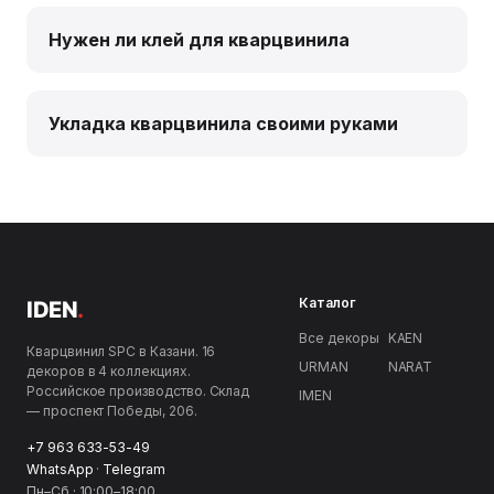
Нужен ли клей для кварцвинила
Укладка кварцвинила своими руками
Каталог
IDEN
.
Все декоры
KAEN
Кварцвинил SPC в Казани. 16
URMAN
NARAT
декоров в 4 коллекциях.
Российское производство. Склад
IMEN
— проспект Победы, 206.
+7 963 633-53-49
WhatsApp
·
Telegram
Пн–Сб · 10:00–18:00