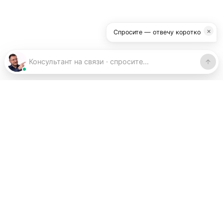
×
Спросите — отвечу коротко
Коротко
Для замкового SPC-кварцвинила (как у
IDEN) клей
НЕ нужен
— замок Uniclick +