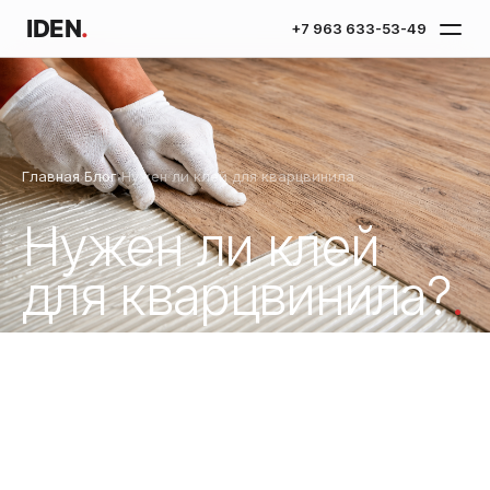
IDEN
.
+7 963 633-53-49
Главная
Блог
Нужен ли клей для кварцвинила
›
›
Нужен ли клей
для кварцвинила?
.
Короткий ответ: для замкового SPC — нет.
Когда клей всё-таки нужен — разбираем 3
случая.