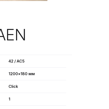
KAEN
42 / AC5
1200×180 мм
Click
1