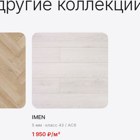
другие коллекци
IMEN
5 мм · класс 43 / AC6
1 950 ₽/м²