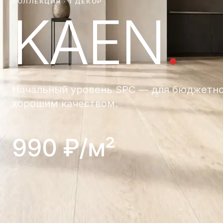
КОЛЛЕКЦИЯ · 1 ДЕКОР
KAEN
.
Начальный уровень SPC — для бюджетно
хорошим качеством.
990 ₽/м²