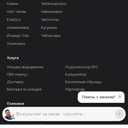
Казань
Зеленодольск
Наб. Челны
Нижнекамск
Елабуга
Чистополь
Альметьевск
Бугульма
Йошкар-Ола
Чебоксары
Ульяновск
Услуги
Укладка кварцвинила
Подложка под SPC
ПВХ плинтус
Калькулятор
Доставка
Бесплатные образцы
Мастера по укладке
Партнёрам
×
Помочь с заказом?
Полезное
Блог
Виды напольных
покрытий
Кварцвинил vs
Кварцвинил vs