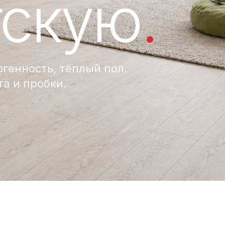
тскую
.
ргенность, тёплый пол.
а и пробки.