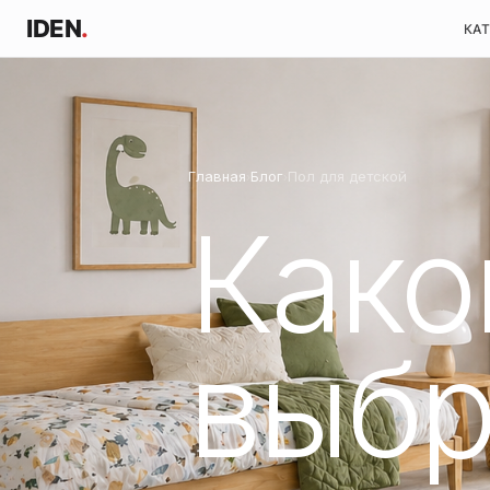
IDEN
.
КА
Главная
Блог
Пол для детской
›
›
Како
выбр