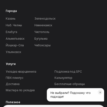
Города
Казань
Зеленодольск
Наб. Челны
Нижнекамск
Елабуга
Чистополь
Альметьевск
Бугульма
Йошкар-Ола
Чебоксары
Ульяновск
Услуги
Укладка кварцвинила
Подложка под SPC
ПВХ плинтус
Калькулятор
Доставка
Бесплатные образцы
Мастера по укладке
Партнёрам
×
Не выбрали? Подскажу что
подходит
Полезное