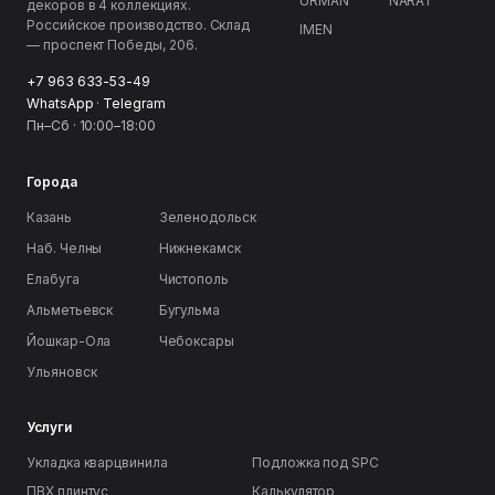
URMAN
NARAT
декоров в 4 коллекциях.
Российское производство. Склад
IMEN
— проспект Победы, 206.
+7 963 633-53-49
WhatsApp
·
Telegram
Пн–Сб · 10:00–18:00
Города
Казань
Зеленодольск
Наб. Челны
Нижнекамск
Елабуга
Чистополь
Альметьевск
Бугульма
Йошкар-Ола
Чебоксары
Ульяновск
Услуги
Укладка кварцвинила
Подложка под SPC
ПВХ плинтус
Калькулятор