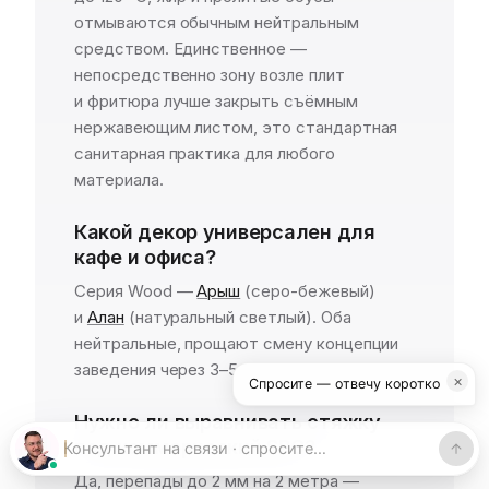
отмываются обычным нейтральным
средством. Единственное —
непосредственно зону возле плит
и фритюра лучше закрыть съёмным
нержавеющим листом, это стандартная
санитарная практика для любого
материала.
Какой декор универсален для
кафе и офиса?
Серия Wood —
Арыш
(серо-бежевый)
и
Алан
(натуральный светлый). Оба
нейтральные, прощают смену концепции
заведения через 3–5 лет.
×
Спросите — отвечу коротко
Нужно ли выравнивать стяжку
под коммерческий SPC?
Да, перепады до 2 мм на 2 метра —