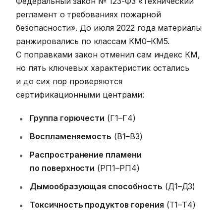
Федеральный закон № 123-ФЗ «Технический
регламент о требованиях пожарной
безопасности». До июля 2022 года материалы
ранжировались по классам КМ0–КМ5.
С поправками закон отменил сам индекс КМ,
но пять ключевых характеристик остались
и до сих пор проверяются
сертификационными центрами:
Группа горючести
(Г1–Г4)
Воспламеняемость
(В1–В3)
Распространение пламени
по поверхности
(РП1–РП4)
Дымообразующая способность
(Д1–Д3)
Токсичность продуктов горения
(Т1–Т4)