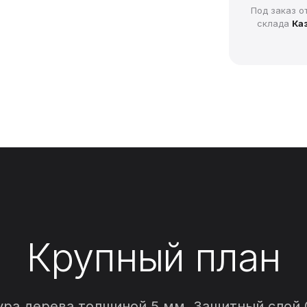
Под заказ о
склада
Каз
Крупный план
ура дерева толщиной 5 мм. Защитный слой 