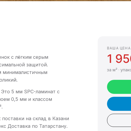
ВАША ЦЕНА
1 95
нок с лёгким серым
симальной защитой.
за м² · упак
ым минималистичным
оликий.
. Это 5 мм SPC-ламинат с
оем 0,5 мм и классом
².
к поставки на склад в Казани
кс Доставка по Татарстану.