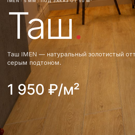
IMEN · 5 ММ · ПОД ЗАКАЗ ОТ 50 М²
Таш
.
Таш IMEN — натуральный золотистый отт
серым подтоном.
1 950 ₽/м²