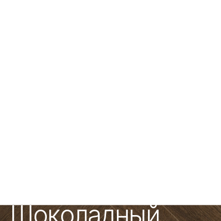
Главная
Каталог
NARAT
Шоколадный
›
›
›
NARAT · 4,5 ММ · ПОД ЗАКАЗ ОТ 50 М²
Шоколадный
.