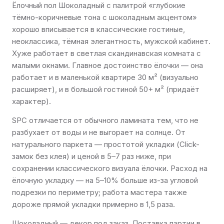
Ёлочный пол Шоколадный с палитрой «глубокие
тёмно-коричневые тона с шоколадным акцентом»
хорошо вписывается в классические гостиные,
неоклассика, тёмная элегантность, мужской кабинет.
Хуже работает в светлая скандинавская комната с
малыми окнами. Главное достоинство ёлочки — она
работает и в маленькой квартире 30 м² (визуально
расширяет), и в большой гостиной 50+ м² (придаёт
характер).
SPC отличается от обычного ламината тем, что не
разбухает от воды и не выгорает на солнце. От
натурального паркета — простотой укладки (Click-
замок без клея) и ценой в 5–7 раз ниже, при
сохранении классического визуала ёлочки. Расход на
ёлочную укладку — на 5–10% больше из-за угловой
подрезки по периметру; работа мастера также
дороже прямой укладки примерно в 1,5 раза.
Шоколадный — декор под заказ. Поставка партии в