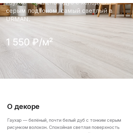
Гаухар — белёный дуб с холодным
серым подтоном, самый светлый в
URMAN.
1 550 ₽/м²
О декоре
Гаухар — белёный, почти белый дуб с тонким серым
рисунком волокон. Спокойная светлая поверхность