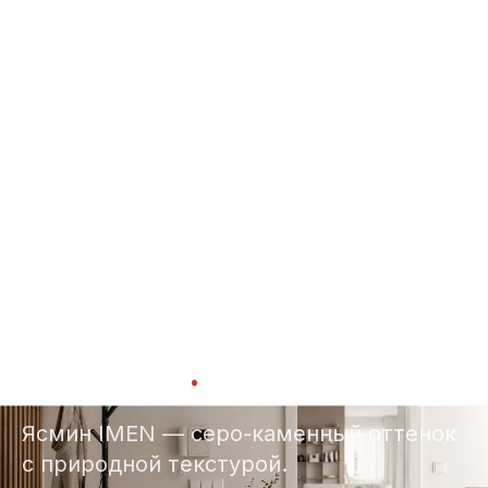
Главная
Каталог
IMEN
Ясмин
›
›
›
IMEN · 5 ММ
Ясмин
.
Ясмин IMEN — серо-каменный оттенок
с природной текстурой.