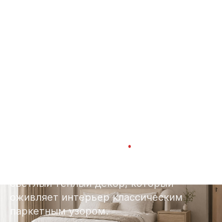
Главная
Каталог
NARAT
Песчаный
›
›
›
NARAT · 4,5 ММ
Песчаный
.
Песчаный в раскладке ёлочкой —
светлый тёплый декор, который
оживляет интерьер классическим
паркетным узором.