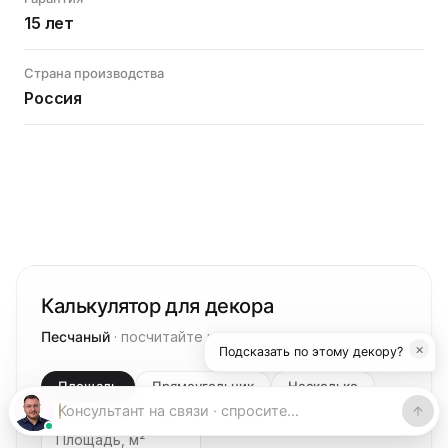
15 лет
Страна производства
Россия
Калькулятор для декора
Песчаный
· посчитайте квадратуру и цену
×
Подсказать по этому декору?
Площадь
Прямоугольник
Несколько