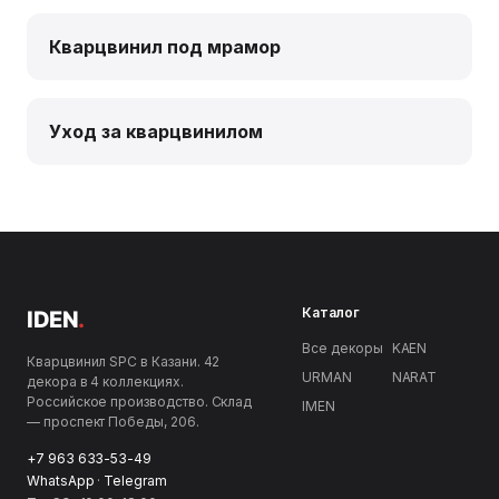
Кварцвинил под мрамор
Уход за кварцвинилом
Каталог
IDEN
.
Все декоры
KAEN
Кварцвинил SPC в Казани. 42
URMAN
NARAT
декора в 4 коллекциях.
Российское производство. Склад
IMEN
— проспект Победы, 206.
+7 963 633-53-49
WhatsApp
·
Telegram