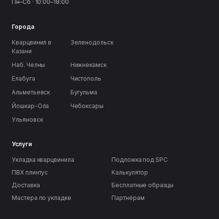
Пн–Сб · 10:00–18:00
Города
Кварцвинил в
Зеленодольск
Казани
Наб. Челны
Нижнекамск
Елабуга
Чистополь
Альметьевск
Бугульма
Йошкар-Ола
Чебоксары
Ульяновск
Услуги
Укладка кварцвинила
Подложка под SPC
ПВХ плинтус
Калькулятор
Доставка
Бесплатные образцы
Мастера по укладке
Партнёрам