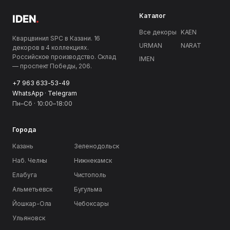
Каталог
IDEN
.
Все декоры
KAEN
Кварцвинил SPC в Казани. 16
URMAN
NARAT
декоров в 4 коллекциях.
Российское производство. Склад
IMEN
— проспект Победы, 206.
+7 963 633-53-49
WhatsApp
·
Telegram
Пн–Сб · 10:00–18:00
Города
Казань
Зеленодольск
Наб. Челны
Нижнекамск
Елабуга
Чистополь
Альметьевск
Бугульма
Йошкар-Ола
Чебоксары
Ульяновск