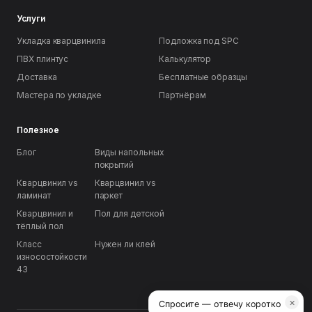
Услуги
Укладка кварцвинила
Подложка под SPC
ПВХ плинтус
Калькулятор
Доставка
Бесплатные образцы
Мастера по укладке
Партнёрам
Полезное
Блог
Виды напольных
покрытий
Кварцвинил vs
Кварцвинил vs
ламинат
паркет
Кварцвинил и
Пол для детской
тёплый пол
Класс
Нужен ли клей
износостойкости
43
×
Спросите — отвечу коротко