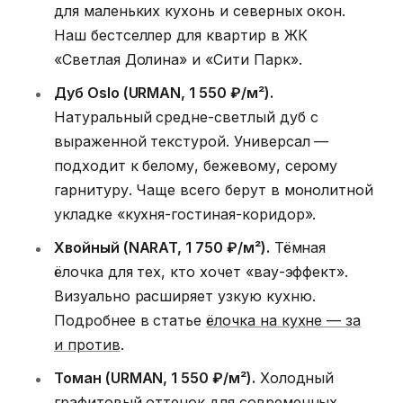
для маленьких кухонь и северных окон.
Наш бестселлер для квартир в ЖК
«Светлая Долина» и «Сити Парк».
Дуб Оslo (URMAN, 1 550 ₽/м²).
Натуральный средне-светлый дуб с
выраженной текстурой. Универсал —
подходит к белому, бежевому, серому
гарнитуру. Чаще всего берут в монолитной
укладке «кухня-гостиная-коридор».
Хвойный (NARAT, 1 750 ₽/м²).
Тёмная
ёлочка для тех, кто хочет «вау-эффект».
Визуально расширяет узкую кухню.
Подробнее в статье
ёлочка на кухне — за
и против
.
Томан (URMAN, 1 550 ₽/м²).
Холодный
графитовый оттенок для современных