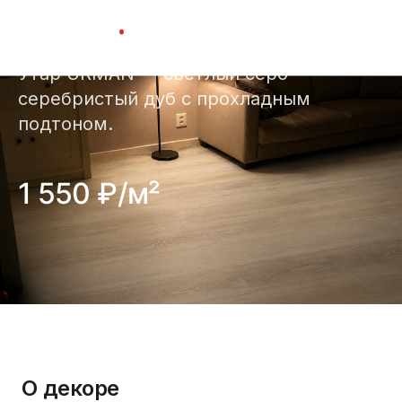
Утар
.
Утар URMAN — светлый серо-
серебристый дуб с прохладным
подтоном.
1 550 ₽/м²
О декоре