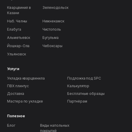
Кварцвинил в
Зеленодольск
Казани
Наб. Челны
Нижнекамск
Елабуга
Чистополь
Альметьевск
Бугульма
Йошкар-Ола
Чебоксары
Ульяновск
Услуги
Укладка кварцвинила
Подложка под SPC
ПВХ плинтус
Калькулятор
Доставка
Бесплатные образцы
Мастера по укладке
Партнёрам
Полезное
Блог
Виды напольных
покрытий