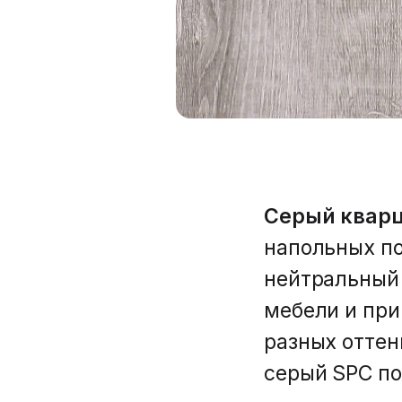
Серый квар
напольных по
нейтральный 
мебели и при
разных оттен
серый SPC по