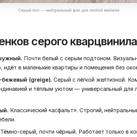
Серый пол — нейтральный фон для любой мебели
енков серого кварцвинил
чужный.
Почти белый с серым подтоном. Визуаль
, идёт в маленькие квартиры и помещения без око
-бежевый (greige).
Серый с лёгкой желтизной. К
ндинавией и тёплым уютом — универсальный для 
ый.
Классический «асфальт». Строгий, нейтральный
ебели.
Тёмно-серый, почти чёрный. Работает только в ко