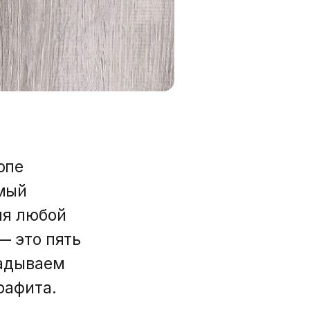
опе
амый
ля любой
— это пять
ладываем
рафита.