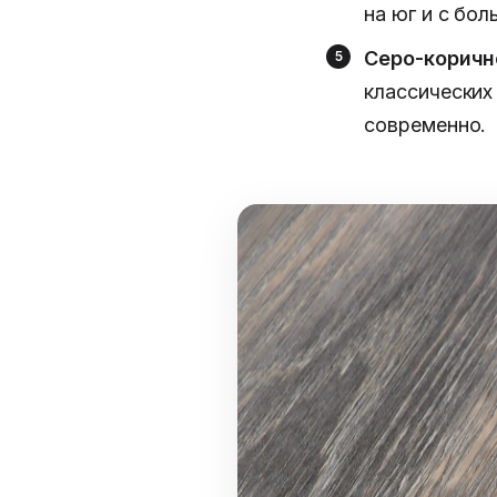
на юг и с бо
Серо-коричне
классических
современно.