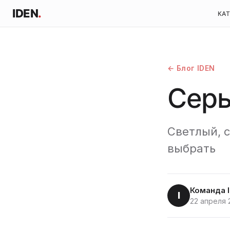
IDEN
.
КА
← Блог IDEN
Серы
Светлый, 
выбрать
Команда 
I
22 апреля