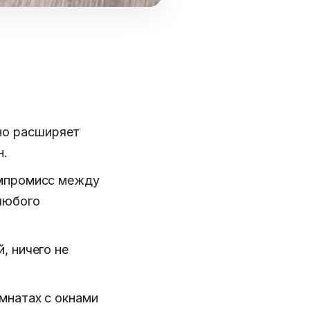
а
но расширяет
н.
омпромисс между
любого
, ничего не
мнатах с окнами