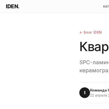
IDEN
.
КА
← Блог IDEN
Квар
SPC-ламин
керамогра
Команда 
I
22 апреля