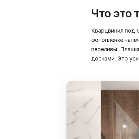
Что это 
Кварцвинил под 
фотопленке напе
переливы. Плашк
досками. Это ус