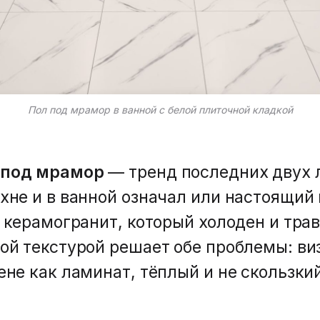
Пол под мрамор в ванной с белой плиточной кладкой
 под мрамор
— тренд последних двух 
хне и в ванной означал или настоящий
и керамогранит, который холоден и тра
ой текстурой решает обе проблемы: ви
ене как ламинат, тёплый и не скользки