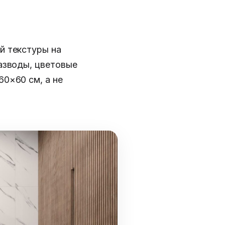
й текстуры на
азводы, цветовые
0×60 см, а не