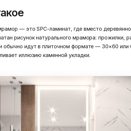
такое
мрамор — это SPC-ламинат, где вместо деревянно
чатан рисунок натурального мрамора: прожилки, р
и обычно идут в плиточном формате — 30×60 или 6
иливает иллюзию каменной укладки.