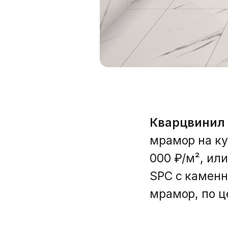
Кварцвинил
мрамор на ку
000 ₽/м², ил
SPC с каменн
мрамор, по ц