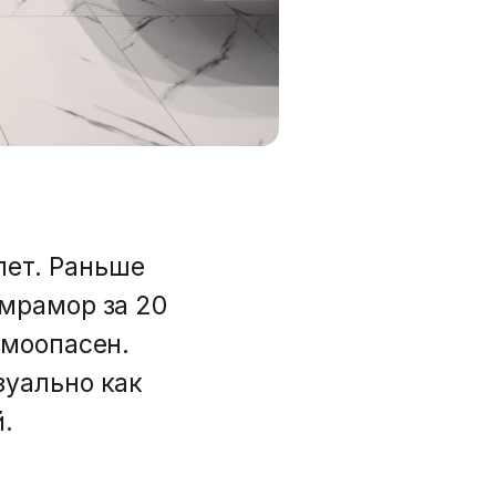
лет. Раньше
 мрамор за 20
вмоопасен.
зуально как
й.