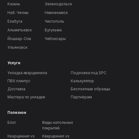
Казань
Зеленодольск
Наб. Челны
Нижнекамск
Елабуга
Чистополь
Альметьевск
Бугульма
Йошкар-Ола
Чебоксары
Ульяновск
Услуги
Укладка кварцвинила
Подложка под SPC
ПВХ плинтус
Калькулятор
Доставка
Бесплатные образцы
Мастера по укладке
Партнёрам
Полезное
Блог
Виды напольных
покрытий
Кварцвинил vs
Кварцвинил vs