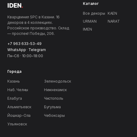
Каталог
IDEN
.
Все декоры
KAEN
Кварцвинил SPC в Казани. 16
URMAN
NARAT
декоров в 4 коллекциях.
Российское производство. Склад
IMEN
— проспект Победы, 206.
+7 963 633-53-49
WhatsApp
·
Telegram
Пн–Сб · 10:00–18:00
Города
Казань
Зеленодольск
Наб. Челны
Нижнекамск
Елабуга
Чистополь
Альметьевск
Бугульма
Йошкар-Ола
Чебоксары
Ульяновск