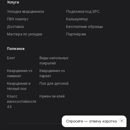
Услуги
Укладка кварцвинила
Подложка под SPC
ПВХ плинтус
Калькулятор
Доставка
Бесплатные образцы
Мастера по укладке
Партнёрам
Полезное
Блог
Виды напольных
покрытий
Кварцвинил vs
Кварцвинил vs
ламинат
паркет
Кварцвинил и
Пол для детской
тёплый пол
Класс
Нужен ли клей
износостойкости
43
×
Спросите — отвечу коротко